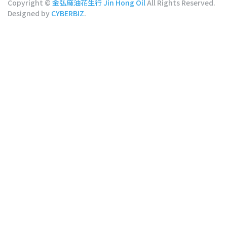
Copyright ©
金弘麻油花生行 Jin Hong Oil
All Rights Reserved.
Designed by
CYBERBIZ
.