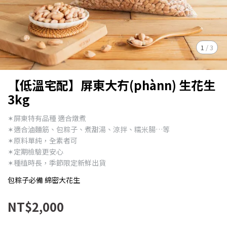
1
/
3
【低溫宅配】屏東大冇(phànn) 生花生
3kg
✶屏東特有品種 適合燉煮
✶適合滷麵筋、包粽子、煮甜湯、涼拌、糯米腸…等
✶原料單純，全素者可
✶定期檢驗更安心
✶種植時長，季節限定新鮮出貨
包粽子必備 綿密大花生
NT$2,000