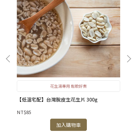
花生湯專用 鬆軟好煮
【低溫宅配】台灣脫皮生花生片 300g
【
NT$85
NT
加入購物車