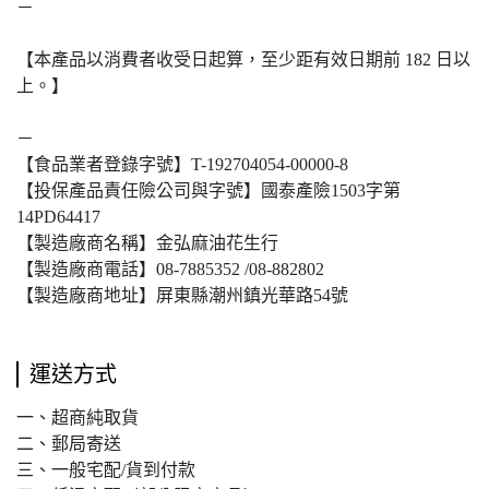
－
【本產品以消費者收受日起算，至少距有效日期前 182 日以
上。】
－
【食品業者登錄字號】T-192704054-00000-8
【投保產品責任險公司與字號】國泰產險1503字第
14PD64417
【製造廠商名稱】金弘麻油花生行
【製造廠商電話】08-7885352 /08-882802
【製造廠商地址】屏東縣潮州鎮光華路54號
運送方式
一、超商純取貨
二、郵局寄送
三、一般宅配/貨到付款