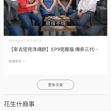
jinhongoil | 2025-04-14
【來去恁兜洗魂舒】EP9完整版 傳承三代⋯
閱讀更多 ->
更多文章
花生什麻事