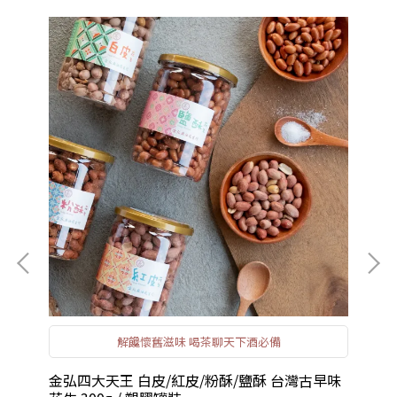
解饞懷舊滋味 喝茶聊天下酒必備
金弘四大天王 白皮/紅皮/粉酥/鹽酥 台灣古早味
金
 台