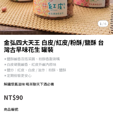
1
/
6
金弘四大天王 白皮/紅皮/粉酥/鹽酥 台
灣古早味花生 罐裝
✶鹽酥鹹香百搭菜餚、粉酥香甜涮嘴
✶白皮硬脆鹹香、紅皮外鹹內原味
✶鹽炒：紅皮、白皮 / 油炸：粉酥、鹽酥
✶定期檢驗更安心
解饞懷舊滋味 喝茶聊天下酒必備
NT$90
商品編號: