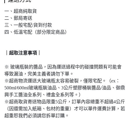
一、超商純取貨
二、郵局寄送
三、一般宅配/貨到付款
四、低溫宅配（部分限定商品）
｜超取注意事項｜
※ 玻璃瓶裝的醬品，因為運送過程中的碰撞問題有可能會
導致漏油，完美主義者請勿下單。
※超商物流運送大玻璃瓶太容易破裂，僅限宅配。（ex：
500ml/600ml玻璃瓶裝油品、3公斤塑膠桶裝醬品/油品、御鼎
興手工醬油全系列、禮盒全系列等。）
※超商取貨寄送物品限重5公斤，訂單內容總重不超過4公斤
（因還需加入紙箱、包材的重量）才可以單件運費計算，若
超重恕我們必須請您拆單訂購。