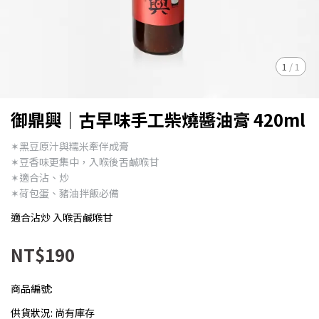
1
/
1
御鼎興｜古早味手工柴燒醬油膏 420ml
✶黑豆原汁與糯米牽伴成膏
✶豆香味更集中，入喉後舌鹹喉甘
✶適合沾、炒
✶荷包蛋、豬油拌飯必備
適合沾炒 入喉舌鹹喉甘
NT$190
商品編號:
供貨狀況:
尚有庫存