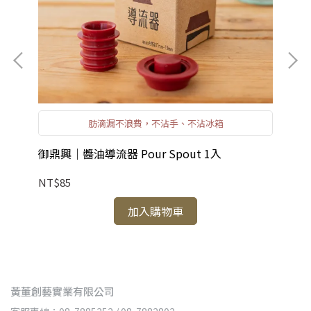
肪滴漏不浪費，不沾手、不沾冰箱
御鼎興｜醬油導流器 Pour Spout 1入
御
NT$85
NT
加入購物車
黃董創藝實業有限公司