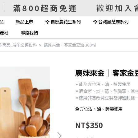
品
新品上市
❖ 自然農花生系列
❖ 台灣黑芝麻系列
產地
聯絡我們
作商品
,
端午必備佐料
廣妹來金｜客家金豆油 300ml
廣妹來金｜客家金豆油
✶能全方位沾、滷、醃製使用
✶適合烤、炒、蒸、熬湯頭、涼
✶使用非基改黃豆製麴拌鹽封甕
全方位沾、滷、醃製使用
NT$350