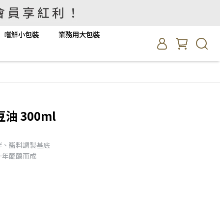
嚐鮮小包裝
業務用大包裝
 300ml
拌、醬料調製基底
一年醞釀而成