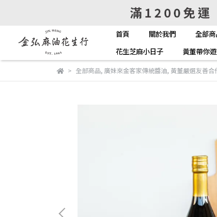
首頁
關於我們
全部商
花生芝麻小日子
黃董帶你遊
全部商品
,
廣妹來金客家傳統醬油
,
黃董嚴選友善合